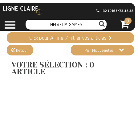
+32 (0)65/33.48.38
0
Click pour Affiner/Filtrer vos articles
Appliquer ma Sélection
0 ARTICLE
Retour
Par Nouveautés
Effacer ma sélection
VOTRE SÉLECTION : 0
ARTICLE
Informations
Stock en magasin
Nouveautés
Promotions
Précommandes
Coups de Coeur