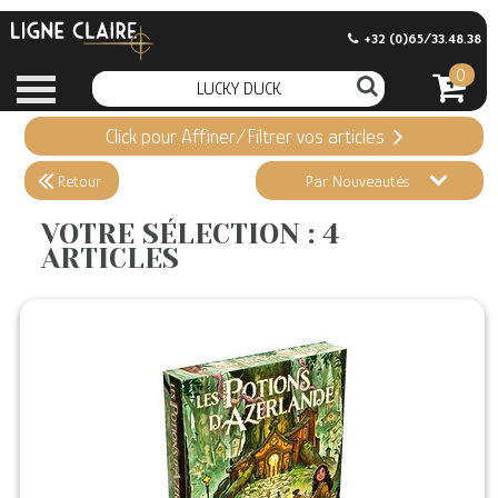
+32 (0)65/33.48.38
0
Click pour Affiner/Filtrer vos articles
Appliquer ma Sélection
4 ARTICLES
Retour
Par Nouveautés
Effacer ma sélection
VOTRE SÉLECTION : 4
ARTICLES
Informations
Stock en magasin
Nouveautés
Promotions
Précommandes
Coups de Coeur