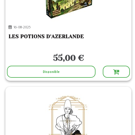
2
Catégories
Jeux de Société
Jeux de Cartes
(2)
16-08-2025
Jeux de Plateau
(2)
LES POTIONS D'AZERLANDE
2
Editeurs
55,00 €
LUCKY DUCK
(4)
Disponible
LUCKY DUCK GAMES
(4)