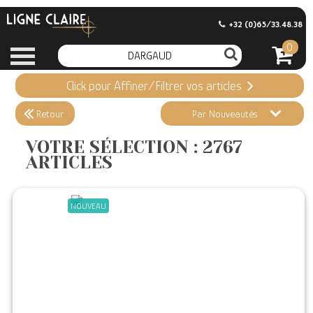
+32 (0)65/33.48.38
0
Click pour Affiner/Filtrer vos articles
Appliquer ma Sélection
2767 ARTICLES
Retour
Par Nouveautés
Effacer ma sélection
VOTRE SÉLECTION : 2767
ARTICLES
Informations
Stock en magasin
NOUVEAU
Nouveautés
Promotions
Précommandes
Coups de Coeur