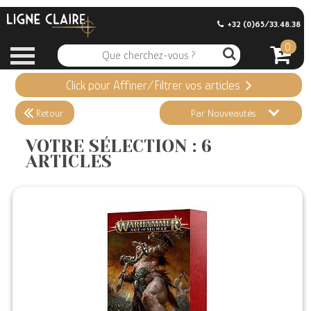
+32 (0)65/33.48.38
0
Click pour Affiner/Filtrer vos articles
Appliquer ma Sélection
6 ARTICLES
Retour
Par Nouveautés
Effacer vos sélections
VOTRE SÉLECTION : 6
ARTICLES
Informations
Stock en magasin
Nouveautés
Promotions
Précommandes
Coups de Coeur