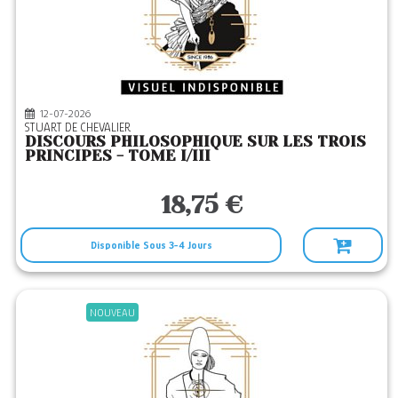
BRAGELONNE
(3)
BUCHET CHASTEL
(24)
CALMANN-LEVY
(5)
CERF
(219)
12-07-2026
STUART DE CHEVALIER
CFC
(2)
DISCOURS PHILOSOPHIQUE SUR LES TROIS
PRINCIPES - TOME I/III
CHERCHE MIDI
(19)
CHRONICA
(1)
18,75 €
CITY
(13)
CONTRE DIRES
Disponible Sous 3-4 Jours
(4)
COULEUR LIVRES
(3)
CREAPHIS
(10)
NOUVEAU
CRISTEL
(18)
DALLOZ
(8)
DDB
(23)