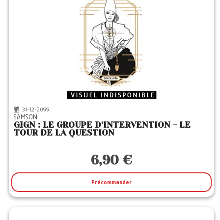
LA MUSARDINE
(1)
LAROUSSE
(26)
LATTES
(2)
LDS
(3)
LE PASSEUR
(4)
LEP
(2)
LGF
(26)
31-12-2099
SAMSON
LIBELLIO
(13)
GIGN : LE GROUPE D'INTERVENTION - LE
TOUR DE LA QUESTION
LIBRINOVA
(7)
LIEUX DITS
(1)
6,90 €
LITOS
(15)
Précommander
LIZZIE
(4)
LOCUS SOLUS
(9)
LULU
(137)