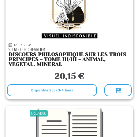
DE TAILLAC
(103)
DECOOPMAN
(42)
DENOEL
(2)
DES EQUATEURS
(21)
12-07-2026
DES FALAISES
(1)
STUART DE CHEVALIER
DISCOURS PHILOSOPHIQUE SUR LES TROIS
DU CEP
(2)
PRINCIPES - TOME III/III - ANIMAL,
VEGETAL, MINERAL
DU PANTHEON
(3)
20,15 €
DU ROCHER
(98)
DUNOD
(25)
Disponible Sous 3-4 Jours
ECOLE DE GUERRE
(2)
ED HUMANIS
(2)
NOUVEAU
EDITIONS JKDC
(2)
EDL
(1)
EDPLG
(2)