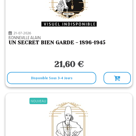
ARMAND COLIN
(285)
ATRAMENTA
(1)
AUBIER
(57)
21-07-2026
AUDIOLIB
(1)
BONNEVILLE ALAIN
UN SECRET BIEN GARDE - 1896-1945
BARTILLAT
(11)
BAUDELAIRE
(14)
21,60 €
BAYARD ADULTE
(17)
BAYARD JEUNESSE
(2)
Disponible Sous 3-4 Jours
BAYARD PRESSE
(1)
BEAUCHESNE
(3)
NOUVEAU
BELFOND
(1)
BOOKELIS
(31)
BOREAL
(14)
BOUQUINS
(33)