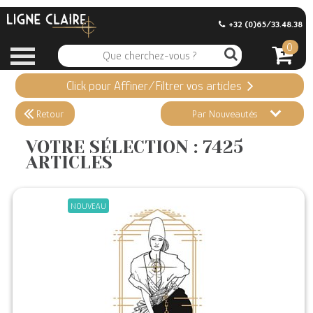
+32 (0)65/33.48.38
0
Click pour Affiner/Filtrer vos articles
Appliquer ma Sélection
7425 ARTICLES
Retour
Par Nouveautés
Effacer vos sélections
VOTRE SÉLECTION : 7425
ARTICLES
Informations
Stock en magasin
NOUVEAU
Nouveautés
Promotions
Précommandes
Coups de Coeur