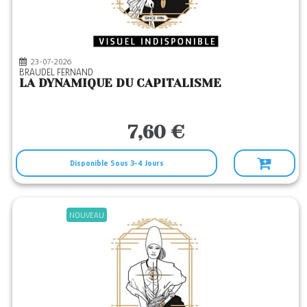
167
Editeurs
10 X 18
(4)
ACROPOLE
(1)
23-07-2026
BRAUDEL FERNAND
ACTES SUD
(93)
LA DYNAMIQUE DU CAPITALISME
ALBIN MICHEL
(87)
ALLARY
(2)
7,60 €
AMALTHEE
(1)
Disponible Sous 3-4 Jours
ANAMOSA
(14)
ANCRE DE MARINE
(15)
APOGEE
(17)
NOUVEAU
ARCHIPEL
(6)
ARCHIPOCHE
(13)
ARENES
(30)
ARLEA
(3)