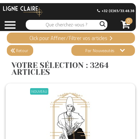
+32 (0)65/33.48.38
0
Click pour Affiner/Filtrer vos articles
Appliquer ma Sélection
3264 ARTICLES
Retour
Par Nouveautés
Effacer vos sélections
VOTRE SÉLECTION : 3264
ARTICLES
Informations
Stock en magasin
NOUVEAU
Nouveautés
Promotions
Précommandes
Coups de Coeur