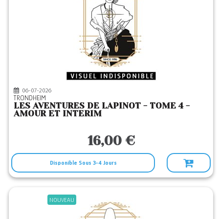
PETIT A PETIT
(1)
PLEIN VENT
(5)
POINTS
(1)
PRESSES CITE
(2)
ROBERT LAFFONT
(3)
RUE DE SEVRES
(4)
06-07-2026
TRONDHEIM
SARBACANE
(7)
LES AVENTURES DE LAPINOT - TOME 4 -
AMOUR ET INTERIM
SEUIL
(3)
SNORGLEUX
(1)
16,00 €
SOLEIL
(82)
Disponible Sous 3-4 Jours
STEINKIS
(2)
SUD OUEST
(2)
VENTS D'OUEST
(60)
NOUVEAU
VRAOUM
(14)