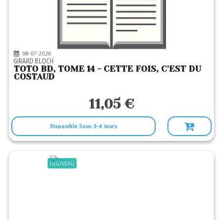
CASTERMAN
(47)
CFC
(1)
CHAMPAKA BRUSS
(1)
08-07-2026
CHERCHE MIDI
(31)
GIRARD BLOCH
TOTO BD, TOME 14 - CETTE FOIS, C'EST DU
CLAIR DE LUNE
(5)
COSTAUD
CONTRE DIRES
(1)
11,05 €
DARGAUD
(658)
DE VARLY
(1)
Disponible Sous 3-4 Jours
DELACHAUX
(1)
DELCOURT
(306)
NOUVEAU
DES EQUATEURS
(2)
DESINGE HUGO
(1)
DIATEINO
(4)
DUPUIS
(790)