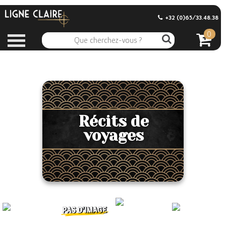
+32 (0)65/33.48.38
0
Récits de
voyages