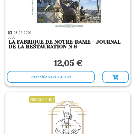
HAZAN
(43)
IMAGO
(2)
IN FINE
(17)
08-07-2026
LE CHENE
(2)
XXX
LA FABRIQUE DE NOTRE-DAME - JOURNAL
LOCUS SOLUS
(32)
DE LA RESTAURATION N 9
LOFT PUBLIC
(1)
12,05 €
OUEST FRANCE
(4)
PHAIDON FRANCE
(3)
Disponible Sous 3-4 Jours
SEUIL
(1)
SHOGAKUKAN
(1)
PRECOMMANDE
STUDIO GHIBLI
(1)