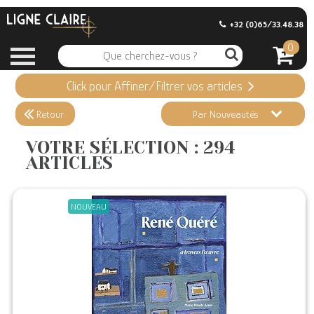
+32 (0)65/33.48.38
0
Click pour Affiner/Filtrer vos articles
Appliquer ma Sélection
294 ARTICLES
Retour
Par Nouveautés
Effacer vos sélections
VOTRE SÉLECTION : 294
ARTICLES
Informations
Stock en magasin
NOUVEAU
Nouveautés
Promotions
Précommandes
Coups de Coeur