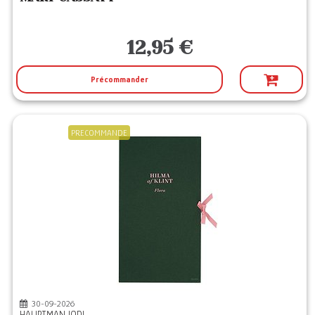
12,95 €
Précommander
PRECOMMANDE
30-09-2026
HAUPTMAN JODI