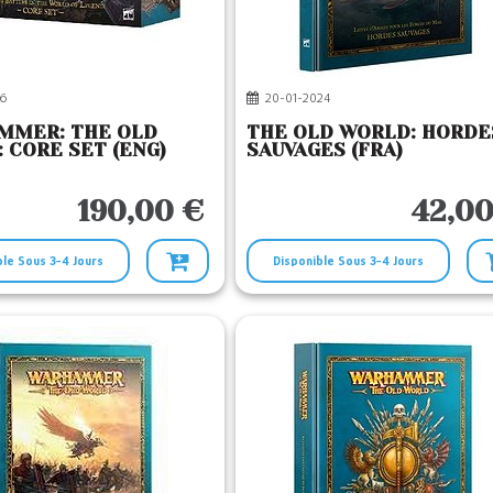
6
20-01-2024
MMER: THE OLD
THE OLD WORLD: HORDE
 CORE SET (ENG)
SAUVAGES (FRA)
190,00 €
42,00
ble Sous 3-4 Jours
Disponible Sous 3-4 Jours