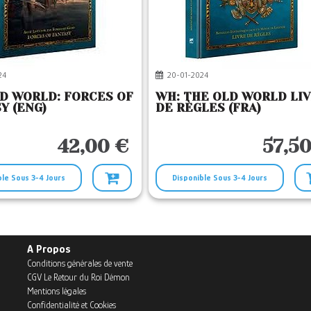
24
20-01-2024
D WORLD: FORCES OF
WH: THE OLD WORLD LI
Y (ENG)
DE RÈGLES (FRA)
42,00 €
57,50
ble Sous 3-4 Jours
Disponible Sous 3-4 Jours
A Propos
Conditions générales de vente
CGV Le Retour du Roi Démon
Mentions légales
Confidentialité et Cookies