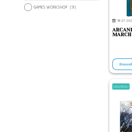
GAMES WORKSHOP
(9)
18-07-202
ARCANE
MARCH
Disponi
NOUVEAU