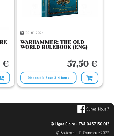
20-01-2024
VRE
WARHAMMER: THE OLD
WORLD RULEBOOK (ENG)
 €
57,50 €
Disponible Sous 3-4 Jours
Suivez-Nous ?
© Ligne Claire - TVA 0457.150.013
© Boxtoweb - E-Commerce 2022