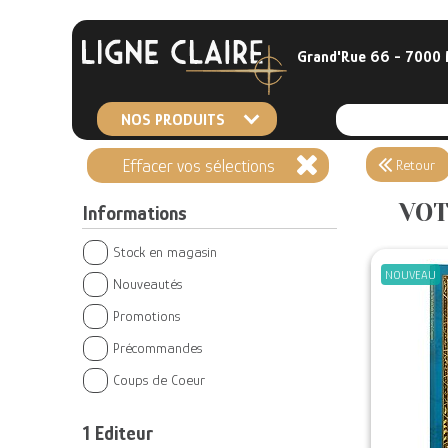
Grand'Rue 66 - 7000
NOS PRODUITS
Effacer vos sélections
Retour
VOT
Informations
Stock en magasin
NOUVEAU
Nouveautés
Promotions
Précommandes
Coups de Coeur
1
Editeur