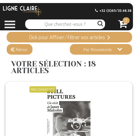
+32 (0)65/33.48.38
0
Click pour Affiner/Filtrer vos articles
Appliquer ma Sélection
18 ARTICLES
Retour
Par Nouveautés
Effacer vos sélections
VOTRE SÉLECTION : 18
ARTICLES
Informations
Stock en magasin
PRECOMMANDE
Nouveautés
Promotions
Précommandes
Coups de Coeur