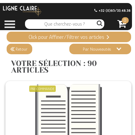
+32 (0)65/33.48.38
0
Click pour Affiner/Filtrer vos articles
Appliquer ma Sélection
90 ARTICLES
Retour
Par Nouveautés
Effacer vos sélections
VOTRE SÉLECTION : 90
ARTICLES
Informations
Stock en magasin
PRECOMMANDE
Nouveautés
Promotions
Précommandes
Coups de Coeur