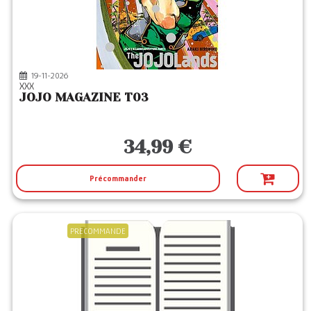
PANINI
(1)
PIKA
(1)
PIX N LOVE
(1)
19-11-2026
SHUEISHA
(6)
XXX
JOJO MAGAZINE T03
SHUEISHA JP
(6)
YNNIS
(30)
34,99 €
Précommander
PRECOMMANDE