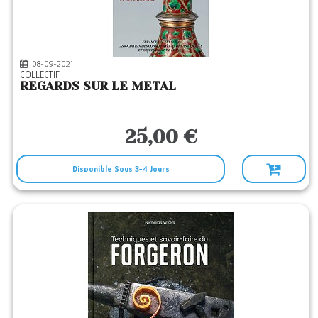
4
Editeurs
ERRANCE
(1)
EYROLLES
(3)
08-09-2021
COLLECTIF
INFOLIO
(1)
REGARDS SUR LE METAL
LOCUS SOLUS
(1)
25,00 €
Disponible Sous 3-4 Jours