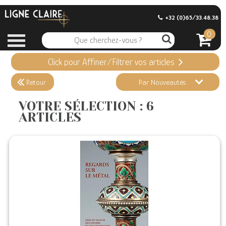
+32 (0)65/33.48.38
0
Click pour Affiner/Filtrer vos articles
Appliquer ma Sélection
6 ARTICLES
Retour
Par Nouveautés
Effacer vos sélections
VOTRE SÉLECTION : 6
ARTICLES
Informations
Stock en magasin
Nouveautés
Promotions
Précommandes
Coups de Coeur