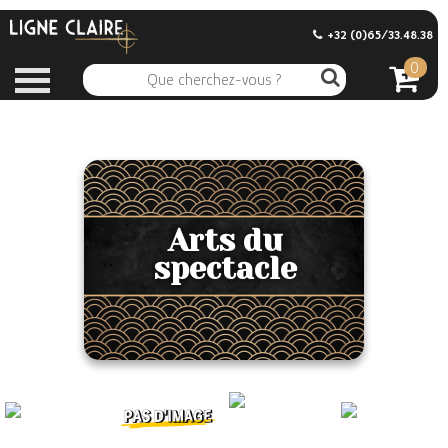
+32 (0)65/33.48.38
0
Arts du
spectacle