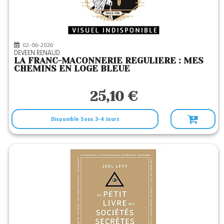
16
Editeurs
ALBIN MICHEL
(1)
ARCHIPOCHE
(1)
02-06-2026
DEVEEN RENAUD
BEAUX ARTS
(7)
LA FRANC-MACONNERIE REGULIERE : MES
CHEMINS EN LOGE BLEUE
BOOKELIS
(1)
CERF
(1)
25,10 €
ECHO EDITIONS
(1)
Disponible Sous 3-4 Jours
ETHOS
(21)
FIRST
(1)
LIBELLIO
(2)
MARABOUT
(2)
MICHEL LAFON
(2)
OPPORTUN
(2)
POCKET
(1)