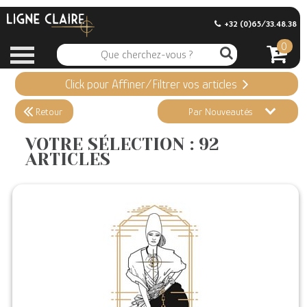
+32 (0)65/33.48.38
0
Click pour Affiner/Filtrer vos articles
Appliquer ma Sélection
92 ARTICLES
Retour
Par Nouveautés
Effacer vos sélections
VOTRE SÉLECTION : 92
ARTICLES
Informations
Stock en magasin
Nouveautés
Promotions
Précommandes
Coups de Coeur