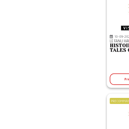
10-09-20
LE FANU H
HISTOI
TALES 
Pr
PRECOMMA