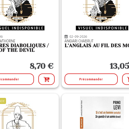
26
02-09-2026
AWTHORNE
ANGIARI CHABRUT
RES DIABOLIQUES /
L'ANGLAIS AU FIL DES M
OF THE DEVIL
8,70 €
13,0
écommander
Précommander
NDE