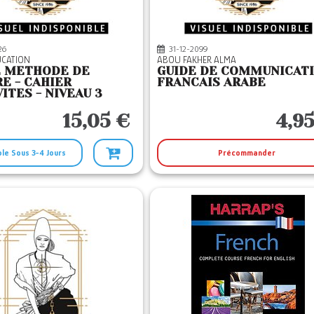
26
31-12-2099
UCATION
ABOU FAKHER ALMA
E METHODE DE
GUIDE DE COMMUNICAT
E - CAHIER
FRANCAIS ARABE
VITES - NIVEAU 3
15,05 €
4,9
ble Sous 3-4 Jours
Précommander