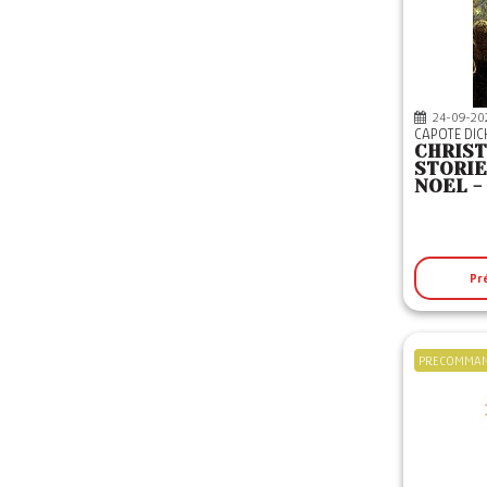
ORBESTIER
(10)
P.I.E. P. LANG
(10)
PETER LANG AG
(14)
24-09-20
PETER LANG LTD
(1)
CAPOTE DI
CHRIS
PLAY BAC
(1)
STORIE
NOEL -
POCKET
(11)
POINTS
(1)
QUEBECOR
(1)
Pr
TRECARRE
(1)
USBORNE
(13)
PRECOMMA