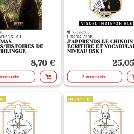
26
16-09-2026
CKENS WAUGH
HERRERA VIGDIS
TMAS
J'APPRENDS LE CHINOIS !
S/HISTOIRES DE
ECRITURE ET VOCABULAI
 BILINGUE
NIVEAU HSK 1
8,70 €
25,05
écommander
Précommander
NDE
PRECOMMANDE