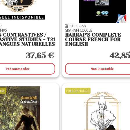
9
31-12-2099
HOMAS
GRAHAM COGGLE
 CONTRASTIVES /
HARRAP'S COMPLETE
STIVE STUDIES - T21
COURSE FRENCH FOR
LANGUES NATURELLES
ENGLISH
RE ET CULTURE...
37,65 €
42,85
Précommander
Non Disponible
NDE
PRECOMMANDE