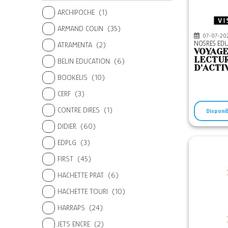
ARCHIPOCHE
(1)
ARMAND COLIN
(35)
07-07-20
NOSRES ED
ATRAMENTA
(2)
VOYAG
LECTUR
BELIN EDUCATION
(6)
D'ACTI
BOOKELIS
(10)
CERF
(3)
CONTRE DIRES
(1)
Disponi
DIDIER
(60)
EDPLG
(3)
FIRST
(45)
HACHETTE PRAT
(6)
HACHETTE TOURI
(10)
HARRAPS
(24)
JETS ENCRE
(2)