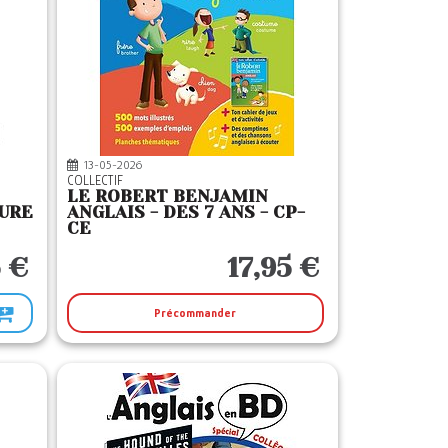
13-05-2026
COLLECTIF
LE ROBERT BENJAMIN
TURE
ANGLAIS - DES 7 ANS - CP-
CE
 €
17,95 €
Précommander