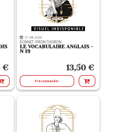
27-08-2026
BONNET-PIRON THOIRON
OIS
LE VOCABULAIRE ANGLAIS -
N 19
5 €
13,50 €
Précommander