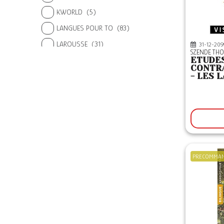
KWORLD
(5)
LANGUES POUR TO
(83)
LAROUSSE
(31)
31-12-209
SZENDE T
ETUDES
LATTES
(1)
CONTRA
- LES 
LE ROBERT
(5)
- NATU
LEP
(2)
LGF
(21)
LIBRINOVA
(1)
LITOS
(1)
LULU
(6)
PRECOMMA
MANGO
(1)
MARABOUT
(7)
NATHAN
(49)
OPPORTUN
(9)