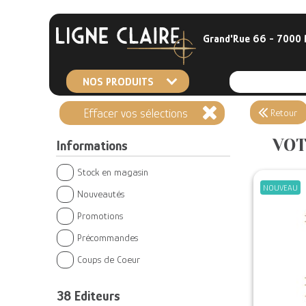
Grand'Rue 66 - 7000
NOS PRODUITS
Effacer vos sélections
Retour
VOT
Informations
Stock en magasin
NOUVEAU
Nouveautés
Promotions
Précommandes
Coups de Coeur
38
Editeurs