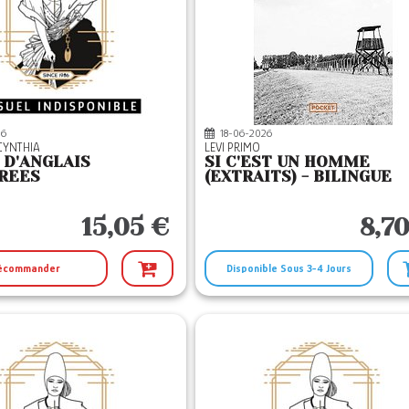
26
18-06-2026
CYNTHIA
LEVI PRIMO
 D'ANGLAIS
SI C'EST UN HOMME
REES
(EXTRAITS) - BILINGUE
15,05 €
8,7
écommander
Disponible Sous 3-4 Jours