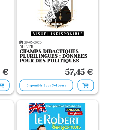
28-05-2026
OLLIVIER
CHAMPS DIDACTIQUES
PLURILINGUES : DONNEES
POUR DES POLITIQUES
STRATEGIQUES - T27 -
ENCYCLOPEDIE DE L
0 €
57,45 €
Disponible Sous 3-4 Jours