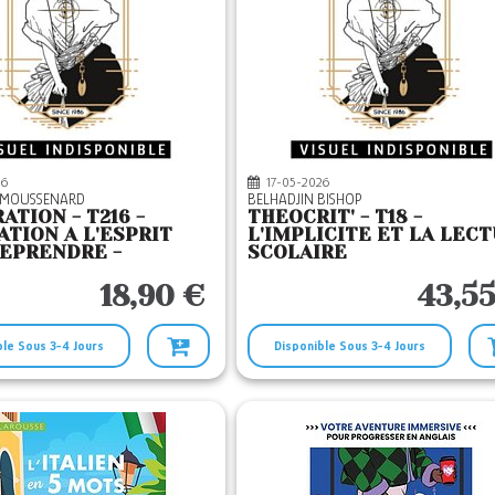
26
17-05-2026
EMOUSSENARD
BELHADJIN BISHOP
ATION - T216 -
THEOCRIT' - T18 -
ATION A L'ESPRIT
L'IMPLICITE ET LA LEC
EPRENDRE -
SCOLAIRE
ONS ET DEFIS POUR
IENCES DE
18,90 €
43,55
ble Sous 3-4 Jours
Disponible Sous 3-4 Jours