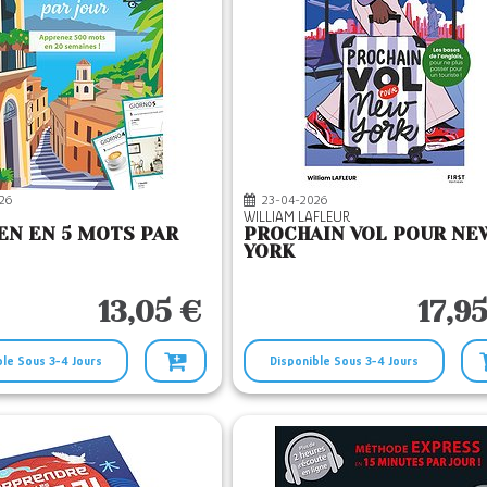
26
23-04-2026
WILLIAM LAFLEUR
IEN EN 5 MOTS PAR
PROCHAIN VOL POUR NE
YORK
13,05 €
17,9
ble Sous 3-4 Jours
Disponible Sous 3-4 Jours