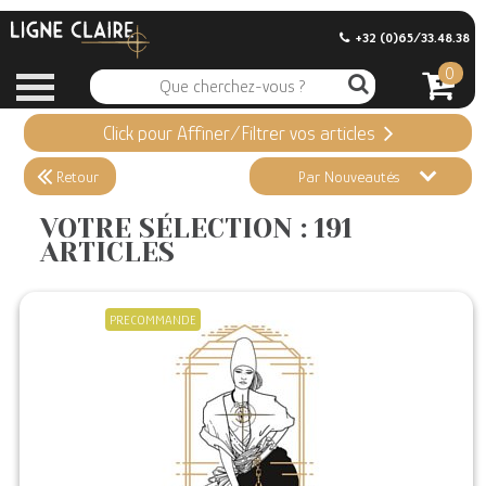
+32 (0)65/33.48.38
0
Click pour Affiner/Filtrer vos articles
Appliquer ma Sélection
191 ARTICLES
Retour
Par Nouveautés
Effacer vos sélections
VOTRE SÉLECTION : 191
ARTICLES
Informations
Stock en magasin
PRECOMMANDE
Nouveautés
Promotions
Précommandes
Coups de Coeur