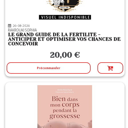
36
Editeurs
365 PARIS
(1)
ALBIN MICHEL
(11)
26-08-2026
RAKROUKI SOPHIA
ARCHIPEL
(1)
LE GRAND GUIDE DE LA FERTILITE -
ANTICIPER ET OPTIMISER VOS CHANCES DE
ARENES
(6)
CONCEVOIR
AUDIOLIB
(1)
20,00 €
BOOKELIS
(2)
Précommander
CONTRE DIRES
(1)
DE L HOMME
(8)
EYROLLES
(9)
FAVRE
(1)
FIRST
(27)
HACHETTE PRAT
(3)
HUGO IMAGE
(9)