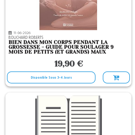
I2C
(4)
ICONOCLASTE
(2)
JACOB
(1)
11-06-2026
JETS ENCRE
(5)
BOUCHARD ROBERTS
BIEN DANS MON CORPS PENDANT LA
LA MUSARDINE
(1)
GROSSESSE - GUIDE POUR SOULAGER 9
MOIS DE PETITS (ET GRANDS) MAUX
LA SOURCE VIVE
(2)
19,90 €
LEP
(1)
LULU
(3)
Disponible Sous 3-4 Jours
MAME
(1)
MANGO
(37)
MARABOUT
(6)
MICHEL LAFON
(1)
NATHAN
(11)
OPPORTUN
(1)