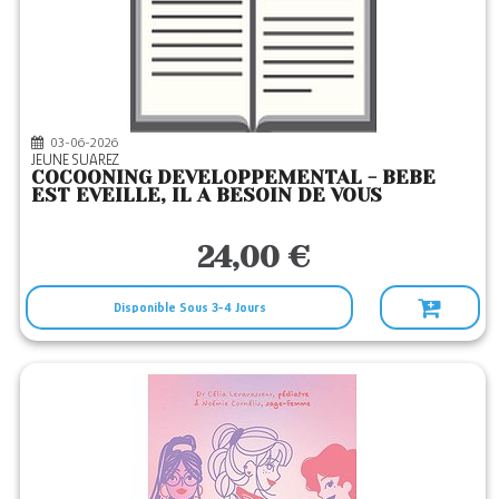
OUEST FRANCE
(1)
POCKET
(1)
POINTS
(3)
QUEBECOR
(1)
03-06-2026
JEUNE SUAREZ
ROBERT LAFFONT
(3)
COCOONING DEVELOPPEMENTAL - BEBE
EST EVEILLE, IL A BESOIN DE VOUS
SOLAR
(23)
TANA
(1)
24,00 €
THIERRY SOUCCAR
(1)
WHITE STAR
Disponible Sous 3-4 Jours
(1)