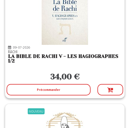
TROIS COLONNES
(14)
VEGA
(1)
VERONE
(30)
09-07-2026
RACHI
LA BIBLE DE RACHI V - LES HAGIOGRAPHES
1/2
34,00 €
Précommander
NOUVEAU