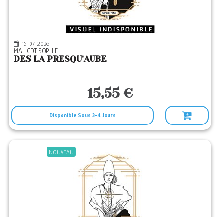
58
Editeurs
ACTES SUD
(4)
ALMORA
(5)
15-07-2026
MALICOT SOPHIE
APOGEE
(1)
DES LA PRESQU'AUBE
ATRAMENTA
(1)
AUBIER
(5)
15,55 €
BAUDELAIRE
(23)
Disponible Sous 3-4 Jours
BAYARD ADULTE
(9)
BAYARD PRESSE
(1)
BEAUCHESNE
(70)
NOUVEAU
BOOKELIS
(1)
CALMANN-LEVY
(8)
CERF
(494)
CONTRE DIRES
(1)