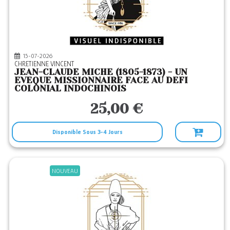
DDB
(245)
DU PANTHEON
(2)
DU ROCHER
(1)
15-07-2026
ENCRE ROUGE 66
(1)
CHRETIENNE VINCENT
JEAN-CLAUDE MICHE (1805-1873) - UN
ETHOS
(2)
EVEQUE MISSIONNAIRE FACE AU DEFI
COLONIAL INDOCHINOIS
EYROLLES
(12)
25,00 €
F X DE GUIBERT
(41)
FAVRE
(1)
Disponible Sous 3-4 Jours
FAYARD
(97)
FOLIO
(1)
NOUVEAU
GALLIMARD
(4)
GRASSET
(6)
HERMANN
(12)
INFOLIO
(2)