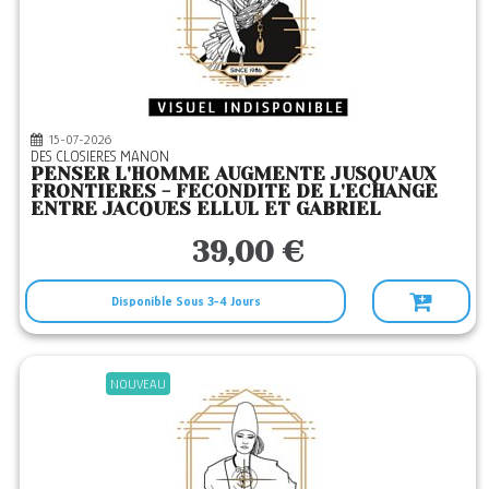
J'AI LU
(7)
JACOB
(2)
JETS ENCRE
(13)
JUBILE
(1)
15-07-2026
DES CLOSIERES MANON
LA DECOUVERTE
(1)
PENSER L'HOMME AUGMENTE JUSQU'AUX
FRONTIERES - FECONDITE DE L'ECHANGE
LA PLAGE
(1)
ENTRE JACQUES ELLUL ET GABRIEL
LABOR ET FIDES
(15)
39,00 €
LE PASSEUR
(5)
LEP
(1)
Disponible Sous 3-4 Jours
LETHIELLEUX
(63)
LGF
(7)
NOUVEAU
LIBRINOVA
(2)
LULU
(59)
MAGNIFICAT
(1)