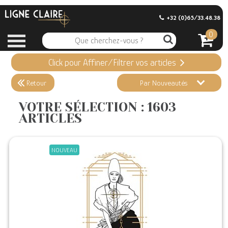
+32 (0)65/33.48.38
0
Click pour Affiner/Filtrer vos articles
Appliquer ma Sélection
1603 ARTICLES
Retour
Par Nouveautés
Effacer vos sélections
VOTRE SÉLECTION : 1603
ARTICLES
Informations
Stock en magasin
NOUVEAU
Nouveautés
Promotions
Précommandes
Coups de Coeur