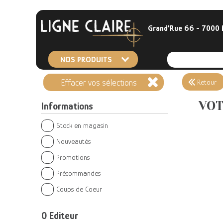
Grand'Rue 66 - 7000
NOS PRODUITS
Effacer vos sélections
Retour
VOT
Informations
Stock en magasin
Nouveautés
Promotions
Précommandes
Coups de Coeur
0
Editeur