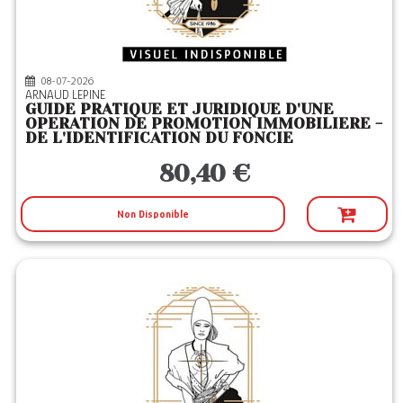
6
Editeurs
DALLOZ
(23)
DELMAS
(10)
08-07-2026
ARNAUD LEPINE
DUNOD
(3)
GUIDE PRATIQUE ET JURIDIQUE D'UNE
OPERATION DE PROMOTION IMMOBILIERE -
LEFEBVRE
(6)
DE L'IDENTIFICATION DU FONCIE
LEXISNEXIS
(8)
80,40 €
MONITEUR
(83)
Non Disponible