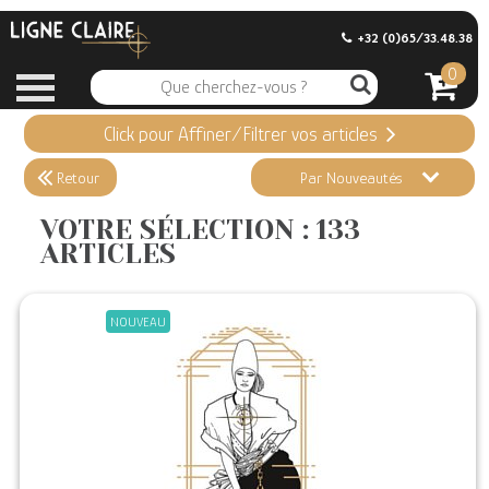
+32 (0)65/33.48.38
0
Click pour Affiner/Filtrer vos articles
Appliquer ma Sélection
133 ARTICLES
Retour
Par Nouveautés
Effacer vos sélections
VOTRE SÉLECTION : 133
ARTICLES
Informations
Stock en magasin
NOUVEAU
Nouveautés
Promotions
Précommandes
Coups de Coeur