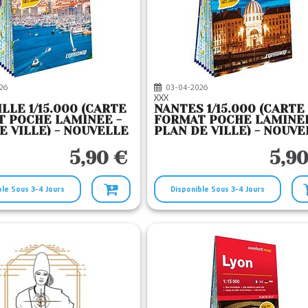
26
03-04-2026
XXX
LLE 1/15.000 (CARTE
NANTES 1/15.000 (CARTE
 POCHE LAMINEE -
FORMAT POCHE LAMINEE
E VILLE) - NOUVELLE
PLAN DE VILLE) - NOUVE
N
EDITION
5,90 €
5,90
ble Sous 3-4 Jours
Disponible Sous 3-4 Jours