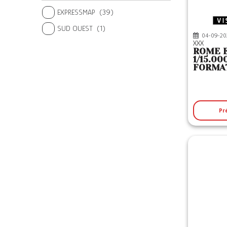
EXPRESSMAP
(39)
SUD OUEST
(1)
04-09-20
XXX
ROME E
1/15.0
FORMAT
VILLE)
Pr