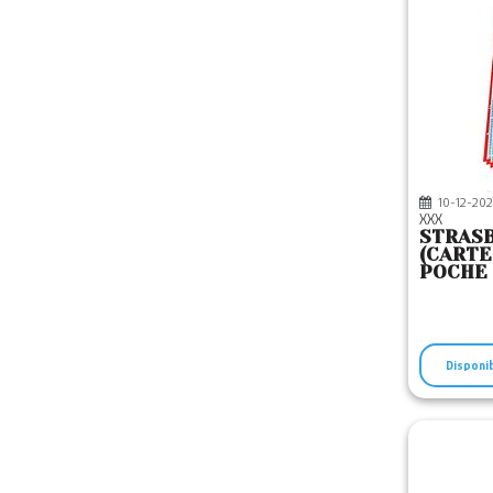
10-12-202
XXX
STRASB
(CART
POCHE 
Disponi