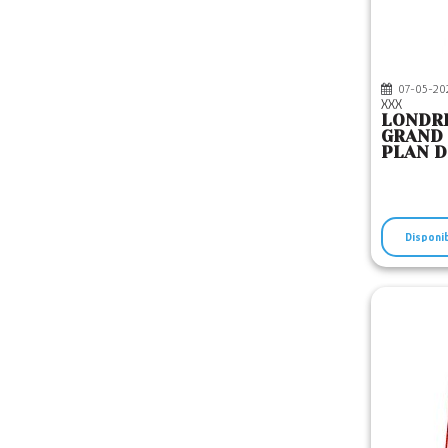
07-05-20
XXX
LONDRE
GRAND 
PLAN D
EDITIO
Disponi