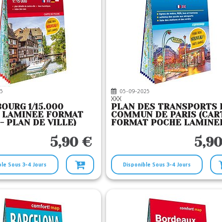
5
05-09-2025
XXX
OURG 1/15.000
PLAN DES TRANSPORTS 
E LAMINEE FORMAT
COMMUN DE PARIS (CAR
- PLAN DE VILLE)
FORMAT POCHE LAMINEE
PLAN DE VILLE)
5,90 €
5,90
ble Sous 3-4 Jours
Disponible Sous 3-4 Jours