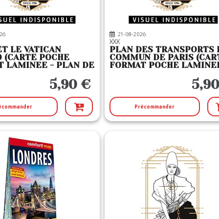
26
21-08-2026
XXX
T LE VATICAN
PLAN DES TRANSPORTS 
00 (CARTE POCHE
COMMUN DE PARIS (CAR
 LAMINEE - PLAN DE
FORMAT POCHE LAMINEE
 - NOUVELLE EDITION
PLAN DE VILLE) - NOUVE
EDITI
5,90 €
5,90
écommander
Précommander