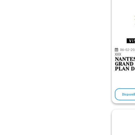
06-02-20
XXX
NANTES
GRAND 
PLAN D
Disponi