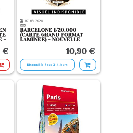
07-05-2026
XXX
EN
BARCELONE 1/20.000
TE
(CARTE GRAND FORMAT
 -
LAMINEE) - NOUVELLE
LLE
EDITION
 €
10,90 €
Disponible Sous 3-4 Jours