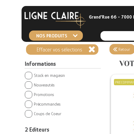
Grand'Rue 66 - 7000
NOS PRODUITS
Effacer vos sélections
Retour
VOT
Informations
Stock en magasin
PRECOMMA
Nouveautés
Promotions
Précommandes
Coups de Coeur
2
Editeurs