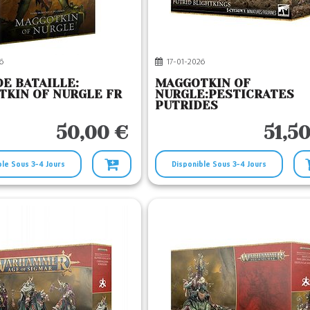
6
17-01-2026
E BATAILLE:
MAGGOTKIN OF
KIN OF NURGLE FR
NURGLE:PESTICRATES
PUTRIDES
50,00 €
51,5
ble Sous 3-4 Jours
Disponible Sous 3-4 Jours