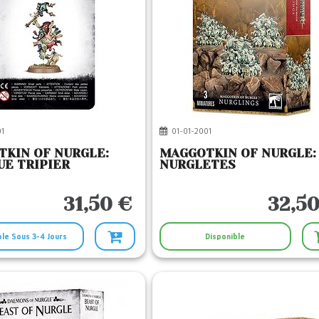
1
01-01-2001
KIN OF NURGLE:
MAGGOTKIN OF NURGLE:
E TRIPIER
NURGLETES
31,50 €
32,50
ble Sous 3-4 Jours
Disponible