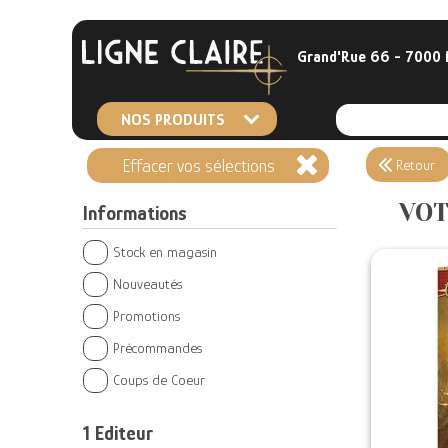
Grand'Rue 66 - 7000
NOS PRODUITS
Effacer vos sélections
Retour
VOT
Informations
Stock en magasin
Nouveautés
Promotions
Précommandes
Coups de Coeur
1
Editeur