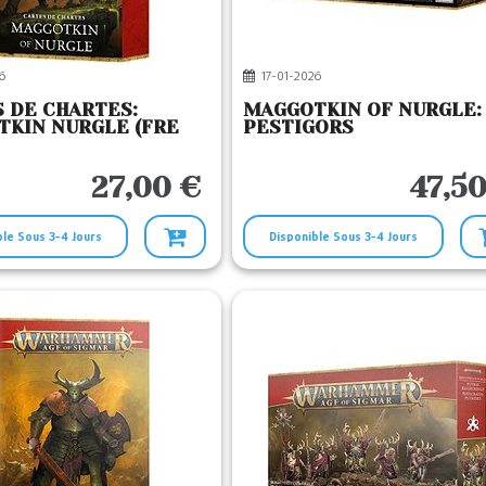
6
17-01-2026
 DE CHARTES:
MAGGOTKIN OF NURGLE:
KIN NURGLE (FRE
PESTIGORS
27,00 €
47,50
ble Sous 3-4 Jours
Disponible Sous 3-4 Jours