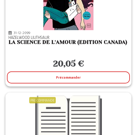
LIBRINOVA
(9)
LIZZIE
(1)
LULU
(1)
31-12-2099
POCKET
(12)
HAZELWOOD LILITHSAUR
LA SCIENCE DE L'AMOUR (EDITION CANADA)
PRESSES CITE
(1)
REBELLE
(1)
20,05 €
XO
(1)
Précommander
PRECOMMANDE