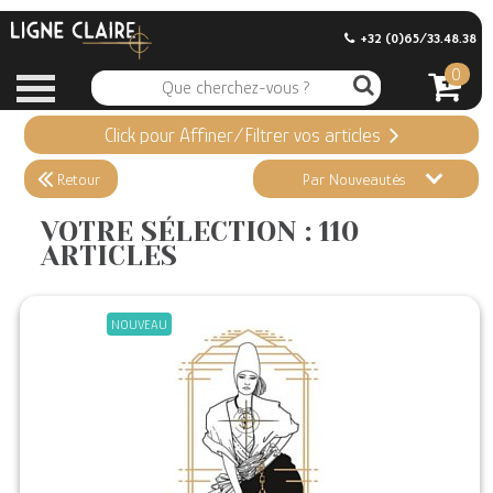
+32 (0)65/33.48.38
0
Click pour Affiner/Filtrer vos articles
Appliquer ma Sélection
110 ARTICLES
Retour
Par Nouveautés
Effacer vos sélections
VOTRE SÉLECTION : 110
ARTICLES
Informations
Stock en magasin
NOUVEAU
Nouveautés
Promotions
Précommandes
Coups de Coeur