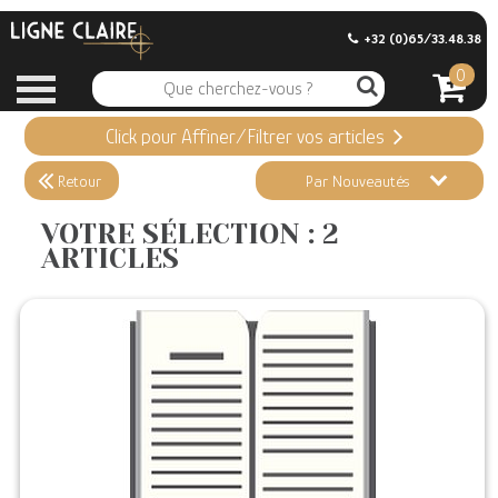
+32 (0)65/33.48.38
0
Click pour Affiner/Filtrer vos articles
Appliquer ma Sélection
2 ARTICLES
Retour
Par Nouveautés
Effacer vos sélections
VOTRE SÉLECTION : 2
ARTICLES
Informations
Stock en magasin
Nouveautés
Promotions
Précommandes
Coups de Coeur