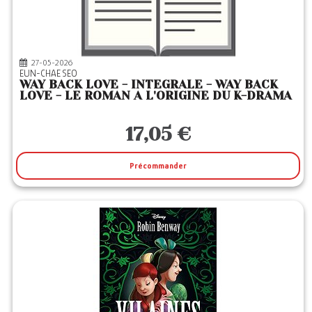
2
Editeurs
AKATA
(1)
HACHETTE HEROES
(1)
27-05-2026
EUN-CHAE SEO
WAY BACK LOVE - INTEGRALE - WAY BACK
LOVE - LE ROMAN A L'ORIGINE DU K-DRAMA
17,05 €
Précommander