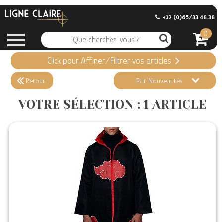
+32 (0)65/33.48.38
0
Click pour Affiner/Filtrer vos articles
Appliquer ma Sélection
1 ARTICLE
Retour
Par Nouveautés
Effacer vos sélections
VOTRE SÉLECTION : 1 ARTICLE
Informations
Stock en magasin
Nouveautés
Promotions
Précommandes
Coups de Coeur