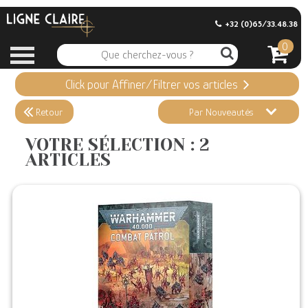
+32 (0)65/33.48.38
0
Click pour Affiner/Filtrer vos articles
Appliquer ma Sélection
2 ARTICLES
Retour
Par Nouveautés
Effacer vos sélections
VOTRE SÉLECTION : 2
ARTICLES
Informations
Stock en magasin
Nouveautés
Promotions
Précommandes
Coups de Coeur