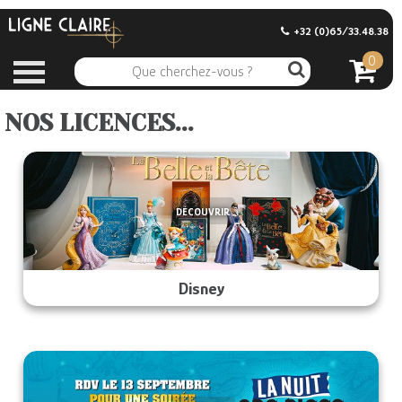
+32 (0)65/33.48.38
0
NOS LICENCES...
DÉCOUVRIR
Disney