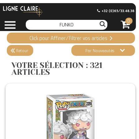
+32 (0)65/33.48.38
0
Click pour Affiner/Filtrer vos articles
Appliquer ma Sélection
321 ARTICLES
Retour
Par Nouveautés
Effacer ma sélection
VOTRE SÉLECTION : 321
ARTICLES
Informations
Stock en magasin
Nouveautés
Promotions
Précommandes
Coups de Coeur