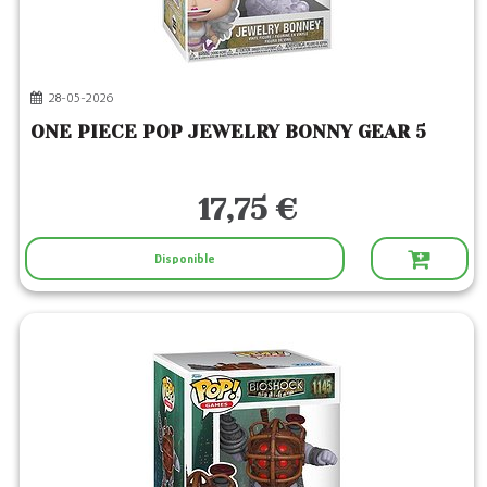
5
Catégories
...
(1)
28-05-2026
Produits Dérivés
ONE PIECE POP JEWELRY BONNY GEAR 5
Badges et pin's
(4)
Figurines PVC
(312)
17,75 €
Peluches
(1)
Porte-clés
(3)
Disponible
2
Editeurs
FUNKO
(321)
HACHETTE HEROES
(1)