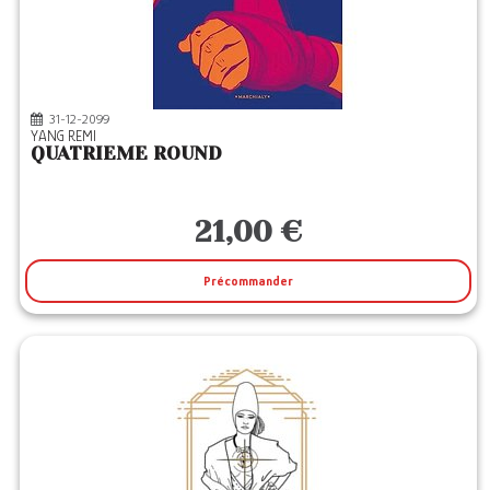
DE L HOMME
(1)
DES EQUATEURS
(2)
EMPAJ
(1)
31-12-2099
FAVRE
(4)
YANG REMI
QUATRIEME ROUND
FIRST
(2)
FLAMMARION
(12)
21,00 €
FORGES VULCAIN
(1)
HUGO IMAGE
(1)
Précommander
HUGO POCHE
(8)
HUGO SPORT
(16)
INFOLIO
(1)
J'AI LU
(1)
JETS ENCRE
(1)
KENNES LES 3 AS
(3)