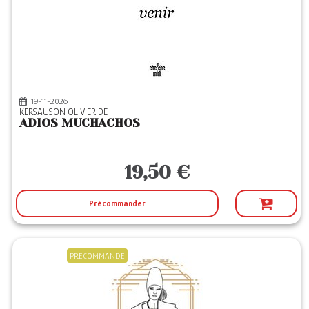
POCKET
(4)
POINTS
(1)
PRESSES CITE
(1)
RIVAGES
(1)
19-11-2026
ROBERT LAFFONT
(18)
KERSAUSON OLIVIER DE
ADIOS MUCHACHOS
SEUIL
(1)
SOLAR
(10)
19,50 €
SOUS SOL
(1)
SUD OUEST
(2)
Précommander
XO
(5)
PRECOMMANDE