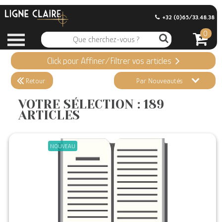
+32 (0)65/33.48.38
0
Click pour Affiner/Filtrer vos articles
Appliquer ma Sélection
189 ARTICLES
Retour
Par Nouveautés
Effacer vos sélections
VOTRE SÉLECTION : 189
ARTICLES
Informations
Stock en magasin
NOUVEAU
Nouveautés
Promotions
Précommandes
Coups de Coeur