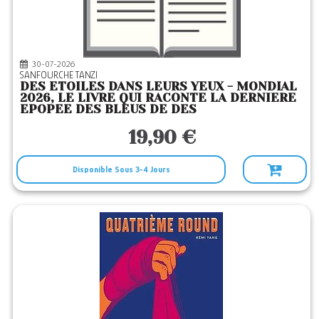
51
Editeurs
ALLARY
(1)
ANAMOSA
(2)
30-07-2026
SANFOURCHE TANZI
ANNE CARRIERE
(6)
DES ETOILES DANS LEURS YEUX - MONDIAL
2026, LE LIVRE QUI RACONTE LA DERNIERE
ARCHIPEL
(4)
EPOPEE DES BLEUS DE DES
ARCHIPOCHE
(1)
19,90 €
ARENES
(5)
Disponible Sous 3-4 Jours
BARTILLAT
(1)
BOUQUINS
(1)
CALMANN-LEVY
(1)
CERF
(1)
CHERCHE MIDI
(12)
CITY
(3)
CRISTEL
(1)