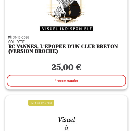
KERO
(1)
LA DECOUVERTE
(3)
LGF
(1)
LIBRINOVA
(1)
31-12-2099
COLLECTIF
LITOS
(1)
RC VANNES, L'EPOPEE D'UN CLUB BRETON
(VERSION BROCHE)
MARCHIALY
(2)
MICHALON
(1)
25,00 €
MICHEL LAFON
(10)
MONT BLANC ED
(8)
Précommander
NATHAN
(1)
NUMERO UN
(2)
PRECOMMANDE
OPPORTUN
(1)
OUEST FRANCE
(6)
PAULSEN
(14)