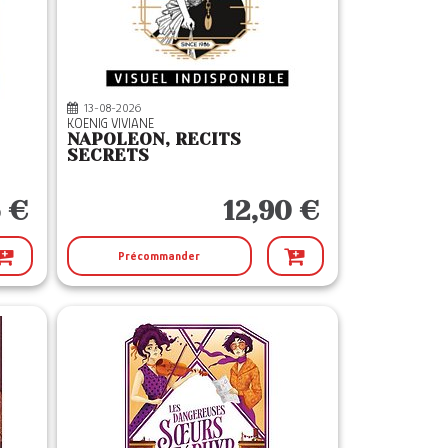
13-08-2026
KOENIG VIVIANE
NAPOLEON, RECITS
SECRETS
5 €
12,90 €
Précommander