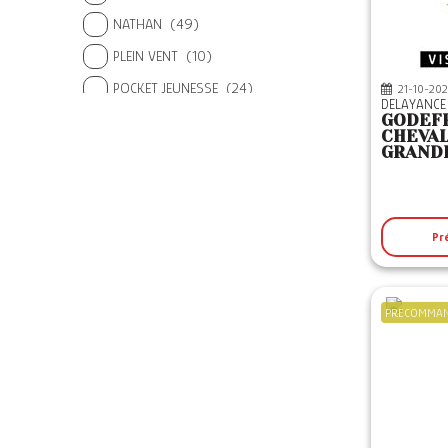
NATHAN
(49)
PLEIN VENT
(10)
POCKET JEUNESSE
(24)
21-10-202
DELAYANCE
GODEFR
POULPE FICTIONS
(8)
CHEVAL
GRANDE
RAGEOT
(8)
L'HIST
SCRINEO
(56)
TRIOMPHE
(4)
Pr
PRECOMMA