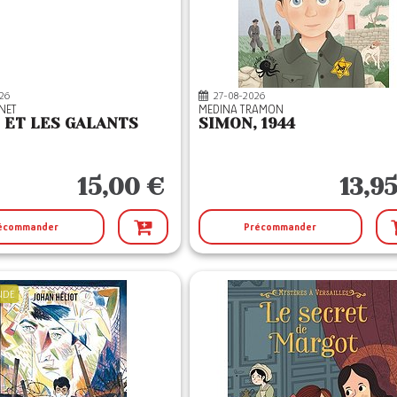
26
27-08-2026
ONET
MEDINA TRAMON
 ET LES GALANTS
SIMON, 1944
15,00 €
13,9
écommander
Précommander
NDE