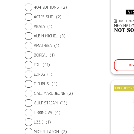
404 EDITIONS
(2)
ACTES SUD
(2)
06-11-202
MESSINA L
AKATA
(1)
NOT S
ALBIN MICHEL
(3)
AMATERRA
(1)
BOREAL
(1)
EDL
(41)
Pr
EDPLG
(1)
FLEURUS
(4)
PRECOMMA
GALLIMARD JEUNE
(2)
GULF STREAM
(15)
LIBRINOVA
(4)
LIZZIE
(1)
MICHEL LAFON
(2)