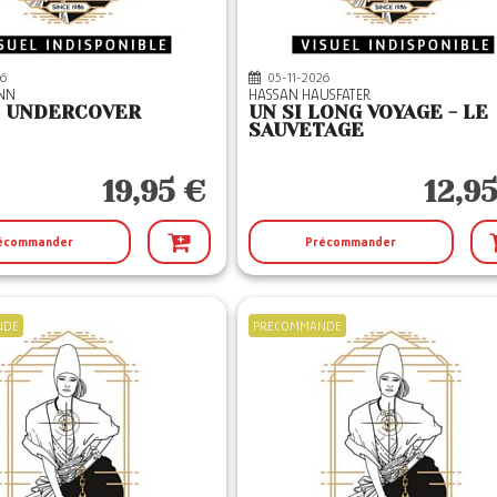
6
05-11-2026
YNN
HASSAN HAUSFATER
O UNDERCOVER
UN SI LONG VOYAGE - LE
SAUVETAGE
19,95 €
12,9
écommander
Précommander
NDE
PRECOMMANDE