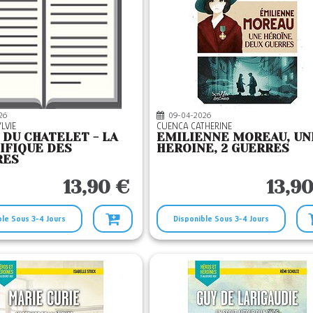
26
09-04-2026
YLVIE
CUENCA CATHERINE
 DU CHATELET - LA
EMILIENNE MOREAU, UN
IFIQUE DES
HEROINE, 2 GUERRES
RES
13,90 €
13,9
ble Sous 3-4 Jours
Disponible Sous 3-4 Jours