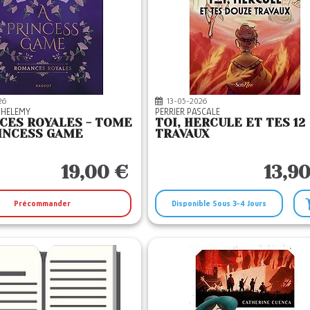
26
13-05-2026
THELEMY
PERRIER PASCALE
CES ROYALES - TOME
TOI, HERCULE ET TES 12
PRINCESS GAME
TRAVAUX
19,00 €
13,9
Précommander
Disponible Sous 3-4 Jours