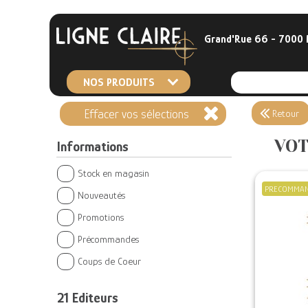
Grand'Rue 66 - 7000
NOS PRODUITS
Effacer vos sélections
Retour
VOT
Informations
Stock en magasin
PRECOMMA
Nouveautés
Promotions
Précommandes
Coups de Coeur
21
Editeurs