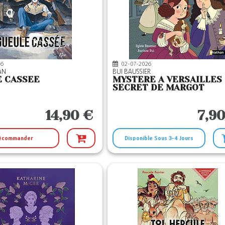
26
02-07-2026
HAN
BUI BAUSSIER
E CASSEE
MYSTERE A VERSAILLES 
SECRET DE MARGOT
14,90 €
7,9
écommander
Disponible Sous 3-4 Jours