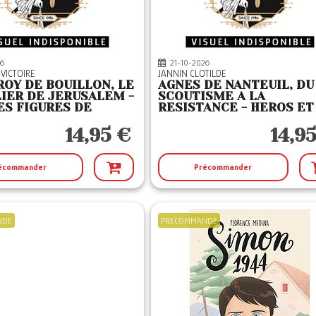
6
21-10-2026
 VICTOIRE
JANNIN CLOTILDE
OY DE BOUILLON, LE
AGNES DE NANTEUIL, DU
IER DE JERUSALEM -
SCOUTISME A LA
S FIGURES DE
RESISTANCE - HEROS ET
OIRE DE FRANCE
HEROINES D'AUJOURD'HU
14,95 €
14,9
écommander
Précommander
NDE
PRECOMMANDE