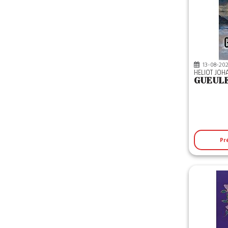
13-08-20
HELIOT JO
GUEUL
Pr