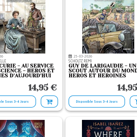
26
25-03-2026
ELLE
SCHOLTZ REMI
CURIE - AU SERVICE
GUY DE LARIGAUDIE - UN
SCIENCE - HEROS ET
SCOUT AUTOUR DU MOND
ES D'AUJOURD'HUI
HEROS ET HEROINES
D'AUJOURD'HUI
14,95 €
14,9
ble Sous 3-4 Jours
Disponible Sous 3-4 Jours