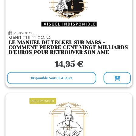
ECHO EDITIONS
(1)
EYROLLES
(2)
FIRST
(1)
29-06-2026
FLAMMARION
(1)
BLANCHETULIPE JOANNA
LE MANUEL DU TECKEL SUR MARS -
FOLIO
(7)
COMMENT PERDRE CENT VINGT MILLIARDS
D'EUROS POUR RETROUVER SON AME
HELENE JACOB
(6)
14,95 €
INFOLIO
(3)
JETS ENCRE
(3)
Disponible Sous 3-4 Jours
KOBO BY FNAC
(1)
LA MUSARDINE
(2)
PRECOMMANDE
LATTES
(1)
LIBRE 2 LIRE
(2)
LIBRINOVA
(8)
LULU
(5)