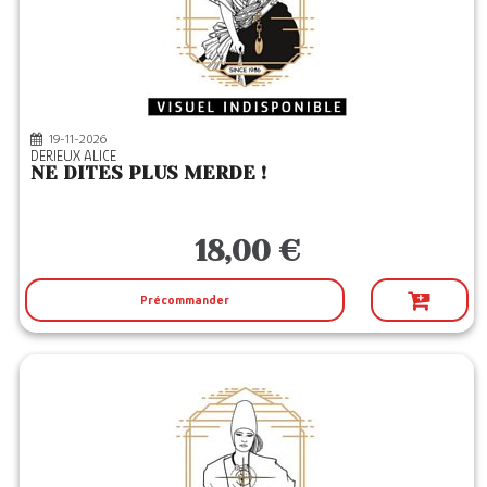
MARIE BARBIER
(1)
MASSOT EDITION
(1)
MICHALON
(1)
OPPORTUN
(7)
19-11-2026
DERIEUX ALICE
QILINN
(1)
NE DITES PLUS MERDE !
ROBERT LAFFONT
(2)
STYLIT
(2)
18,00 €
YOUSTORY
(2)
Précommander