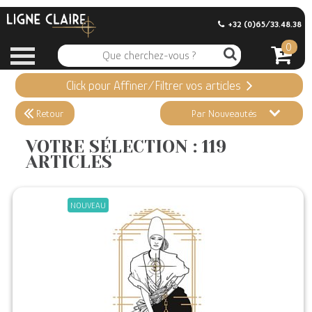
+32 (0)65/33.48.38
0
Click pour Affiner/Filtrer vos articles
Appliquer ma Sélection
119 ARTICLES
Retour
Par Nouveautés
Effacer vos sélections
VOTRE SÉLECTION : 119
ARTICLES
Informations
Stock en magasin
NOUVEAU
Nouveautés
Promotions
Précommandes
Coups de Coeur