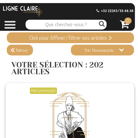
+32 (0)65/33.48.38
0
Click pour Affiner/Filtrer vos articles
Appliquer ma Sélection
202 ARTICLES
Retour
Par Nouveautés
Effacer vos sélections
VOTRE SÉLECTION : 202
ARTICLES
Informations
Stock en magasin
PRECOMMANDE
Nouveautés
Promotions
Précommandes
Coups de Coeur