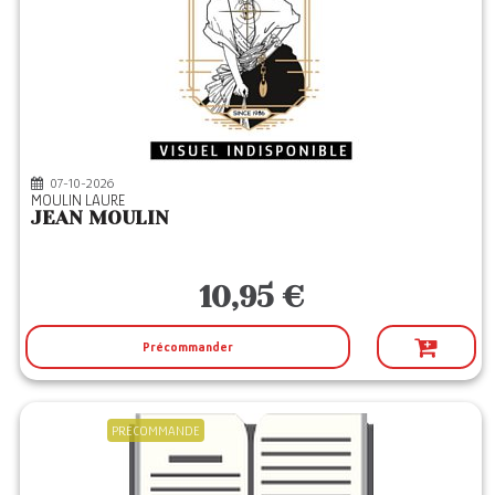
XO
(8)
ZONES
(2)
07-10-2026
MOULIN LAURE
JEAN MOULIN
10,95 €
Précommander
PRECOMMANDE