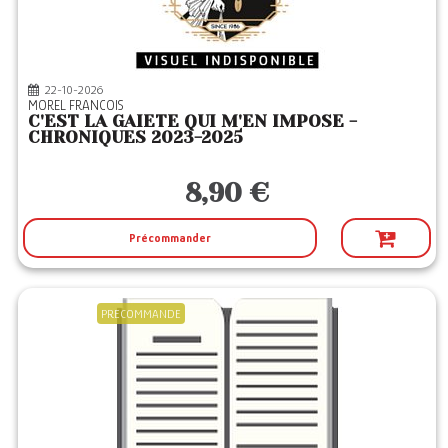
57
Editeurs
ACTES SUD
(1)
ALBIN MICHEL
(1)
22-10-2026
MOREL FRANCOIS
ALLARY
(2)
C'EST LA GAIETE QUI M'EN IMPOSE -
CHRONIQUES 2023-2025
ANNE CARRIERE
(3)
APOGEE
(2)
8,90 €
ARCHIPEL
(5)
Précommander
ARCHIPOCHE
(1)
ARENES
(12)
ATRAMENTA
(1)
PRECOMMANDE
BARTILLAT
(1)
BOUQUINS
(7)
BUCHET CHASTEL
(2)
CALMANN-LEVY
(1)