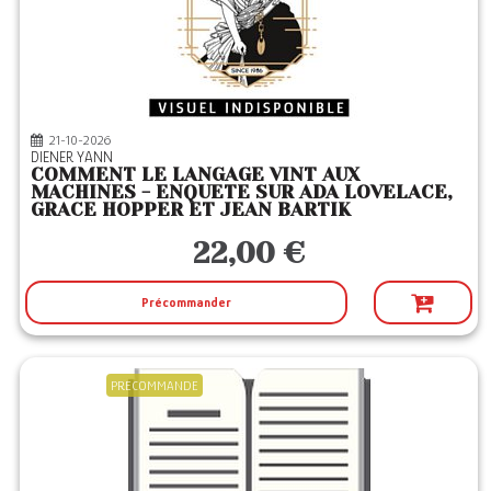
J'AI LU
(1)
JETS ENCRE
(1)
JULLIARD
(2)
LA DECOUVERTE
(8)
21-10-2026
DIENER YANN
LA MUSARDINE
(1)
COMMENT LE LANGAGE VINT AUX
MACHINES - ENQUETE SUR ADA LOVELACE,
LE PASSEUR
(2)
GRACE HOPPER ET JEAN BARTIK
LEP
(1)
22,00 €
LIZZIE
(1)
MANA BOOKS
(2)
Précommander
MARTINIERE BL
(1)
MASSOT EDITION
(5)
PRECOMMANDE
MICHALON
(3)
MICHEL LAFON
(4)
NIL
(2)