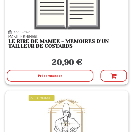
CHERCHE MIDI
(21)
CLIMATS
(1)
DE L HOMME
(1)
22-10-2026
DEFRICHEURS
(1)
MABILLE BERNARD
LE RIRE DE MAMEE - MEMOIRES D'UN
DES EQUATEURS
(1)
TAILLEUR DE COSTARDS
DESINGE HUGO
(1)
20,90 €
DU ROCHER
(2)
EYROLLES
(3)
Précommander
FAVRE
(2)
FIRST
(5)
PRECOMMANDE
GALLIMARD
(1)
HARPERCOLLINS
(2)
HUGO POCHE
(1)
INFOLIO
(1)