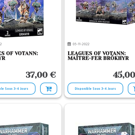
2
05-11-2022
S OF VOTANN:
LEAGUES OF VOTANN:
YR
MAÎTRE-FER BRÔKHYR
37,00 €
45,00
ble Sous 3-4 Jours
Disponible Sous 3-4 Jours