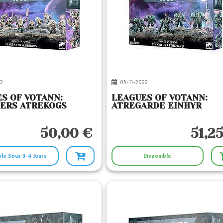
2
05-11-2022
S OF VOTANN:
LEAGUES OF VOTANN:
ERS ATREKOGS
ATREGARDE EINHYR
50,00 €
51,2
ble Sous 3-4 Jours
Disponible