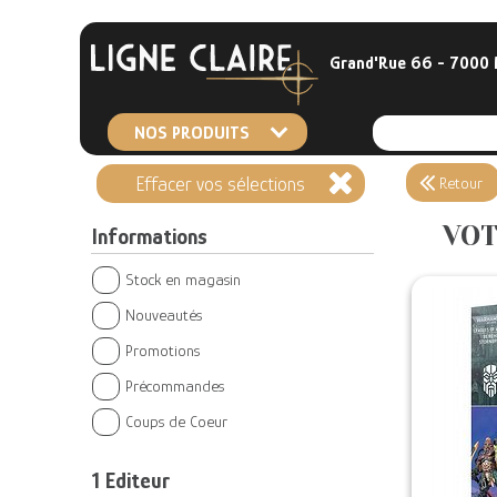
Grand'Rue 66 - 7000
NOS PRODUITS
Effacer vos sélections
Retour
VOT
Informations
Stock en magasin
Nouveautés
Promotions
Précommandes
Coups de Coeur
1
Editeur