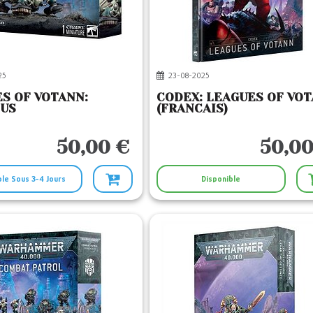
25
23-08-2025
S OF VOTANN:
CODEX: LEAGUES OF VO
CUS
(FRANCAIS)
50,00 €
50,00
ble Sous 3-4 Jours
Disponible