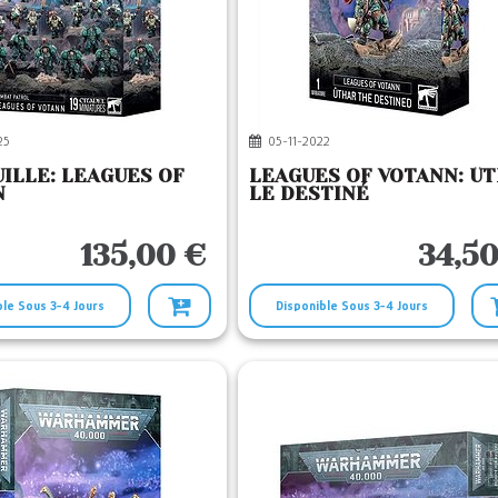
25
05-11-2022
ILLE: LEAGUES OF
LEAGUES OF VOTANN: Û
N
LE DESTINÉ
135,00 €
34,50
ble Sous 3-4 Jours
Disponible Sous 3-4 Jours