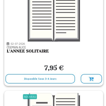
VILLE BRULE
(1)
VOY EL
(1)
XO
(1)
YNNIS
(1)
YOUSTORY
(3)
02-07-2026
OSEMAN ALICE
L'ANNEE SOLITAIRE
7,95 €
Disponible Sous 3-4 Jours
NOUVEAU