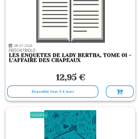
LAROUSSE
(2)
LITTLE URBAN
(31)
LOCUS SOLUS
(2)
LOUVERTURE
(4)
08-07-2026
MAME
(59)
FRESCHI TRIOLO
LES ENQUETES DE LADY BERTHA, TOME 01 -
MARTINIERE J
(115)
L'AFFAIRE DES CHAPEAUX
MIJADE
(5)
12,95 €
MILAN
(44)
MONKEY VERDE
(5)
Disponible Sous 3-4 Jours
NOVEL
(29)
ORBESTIER
(5)
NOUVEAU
PANINI
(10)
PERE CASTOR
(76)
PERE FOUETTARD
(4)