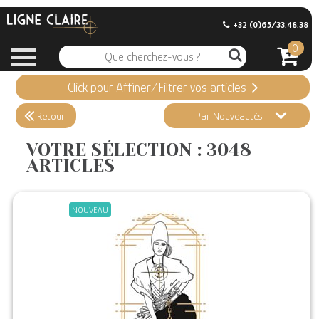
+32 (0)65/33.48.38
0
Click pour Affiner/Filtrer vos articles
Appliquer ma Sélection
3048 ARTICLES
Retour
Par Nouveautés
Effacer vos sélections
VOTRE SÉLECTION : 3048
ARTICLES
Informations
Stock en magasin
NOUVEAU
Nouveautés
Promotions
Précommandes
Coups de Coeur