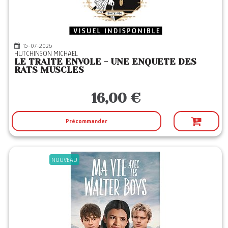
74
Editeurs
ACTES SUD
(33)
ALBIN MICHEL
(90)
15-07-2026
HUTCHINSON MICHAEL
ALCHIMISTE
(1)
LE TRAITE ENVOLE - UNE ENQUETE DES
RATS MUSCLES
AMATERRA
(1)
ANACAONA
(1)
16,00 €
ANNE CARRIERE
(6)
Précommander
ATRAMENTA
(1)
AUDIOLIB
(3)
BAMBOO
(4)
NOUVEAU
BAYARD JEUNESSE
(190)
BOOKELIS
(3)
BOREAL
(5)
BOURGOIS
(1)