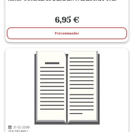
6,95 €
Précommander
31-12-2099
JAY DELRIEU