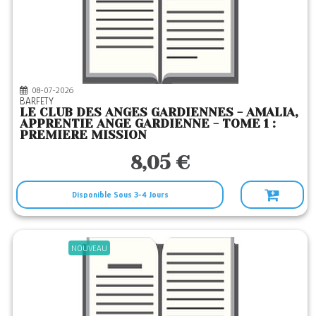
FRIMOUSSE
(1)
GALLIMARD JEUNE
(26)
GLENAT JEUNESSE
(34)
GRANDE VAGUE
(1)
08-07-2026
BARFETY
GULF STREAM
(1)
LE CLUB DES ANGES GARDIENNES - AMALIA,
APPRENTIE ANGE GARDIENNE - TOME 1 :
HACHETTE JEUN.
(2)
PREMIERE MISSION
HACHETTE ROMANS
(26)
8,05 €
HATIER JEUNESSE
(5)
HELLO EDITIONS
Disponible Sous 3-4 Jours
(2)
HUGO JEUNESSE
(9)
JETS ENCRE
(6)
NOUVEAU
KENNES LES 3 AS
(13)
KER EDITIONS
(4)
KORRIGAN
(1)