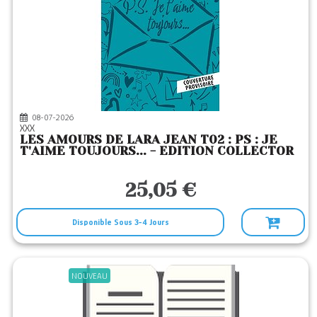
PLAY BAC
(29)
PLEIN VENT
(8)
POCHE JEUNESSE
(618)
POSIDONIA
(14)
RAGEOT
(7)
08-07-2026
XXX
ROBERT LAFFONT
(2)
LES AMOURS DE LARA JEAN T02 : PS : JE
T'AIME TOUJOURS... - EDITION COLLECTOR
SARBACANE
(45)
SCRINEO
(6)
25,05 €
SEUIL JEUNESSE
(120)
SUD OUEST
(3)
Disponible Sous 3-4 Jours
THIERRY MAGNIER
(1)
TRIOMPHE
(107)
NOUVEAU
VEGA
(1)
VERTE PLUME
(1)