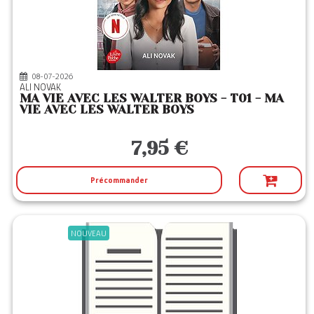
CASTELMORE
(20)
CASTERMAN
(129)
CITY
(1)
08-07-2026
DIDIER JEUNESSE
(12)
ALI NOVAK
MA VIE AVEC LES WALTER BOYS - T01 - MA
DU ROCHER
(1)
VIE AVEC LES WALTER BOYS
ECHO EDITIONS
(3)
7,95 €
ED DU RAPOIS
(1)
EDL
(445)
Précommander
ELAN VERT
(6)
ENCRE ROUGE 66
(2)
NOUVEAU
FEI
(3)
FLAM JEUNESSE
(440)
FLAMMARION
(6)
FLEURUS
(149)