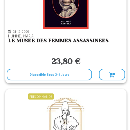
CONTRE DIRES
(5)
DENOEL
(1)
DES FALAISES
(1)
31-12-2099
DES TOURMENTS
(3)
HUMMEL MARIA
LE MUSEE DES FEMMES ASSASSINEES
DOURO
(4)
DU PANTHEON
(4)
23,80 €
ED DU MASQUE
(1)
ED DU RAPOIS
(1)
Disponible Sous 3-4 Jours
EDITIONS DU 38
(1)
ENCRE ROUGE 66
(7)
PRECOMMANDE
ERATO EDITIONS
(5)
EYROLLES
(2)
FAVRE
(2)
FILATURES
(1)