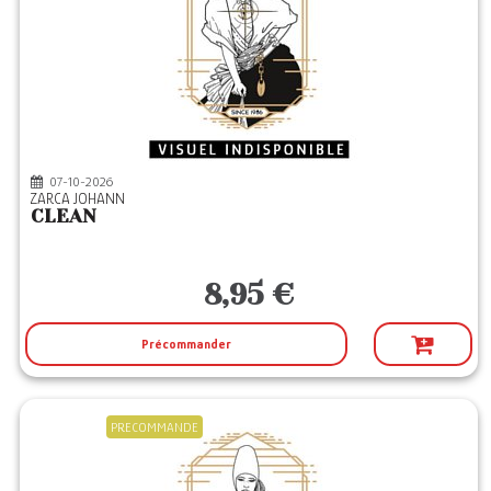
ROBERT LAFFONT
(17)
SEUIL
(87)
SONATINE
(3)
STYLIT
(4)
07-10-2026
ZARCA JOHANN
CLEAN
8,95 €
Précommander
PRECOMMANDE