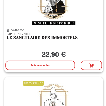
FLEUVE EDITIONS
(1)
FOLIO
(2)
GALLIMARD
(3)
GENESE BE
(1)
06-11-2026
PAPILLON FABRICE
GRASSET
(4)
LE SANCTUAIRE DES IMMORTELS
HARPERCOLLINS
(20)
HELLO EDITIONS
(27)
22,90 €
IS EDITION
(1)
J'AI LU
(7)
Précommander
LA CROISEE
(3)
LE PASSAGE
(1)
PRECOMMANDE
LES ESCALES
(1)
LGF
(7)
LIBRINOVA
(23)