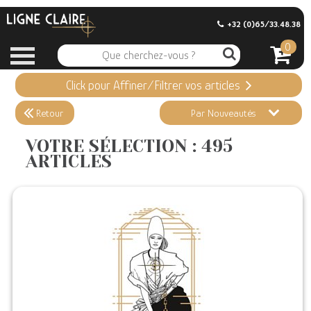
+32 (0)65/33.48.38
0
Click pour Affiner/Filtrer vos articles
Appliquer ma Sélection
495 ARTICLES
Retour
Par Nouveautés
Effacer vos sélections
VOTRE SÉLECTION : 495
ARTICLES
Informations
Stock en magasin
Nouveautés
Promotions
Précommandes
Coups de Coeur