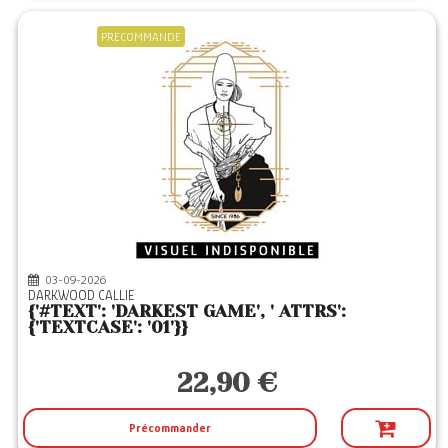
PRECOMMANDE
03-09-2026
DARKWOOD CALLIE
{'#TEXT': 'DARKEST GAME', ' ATTRS':
{'TEXTCASE': '01'}}
22,90 €
Précommander