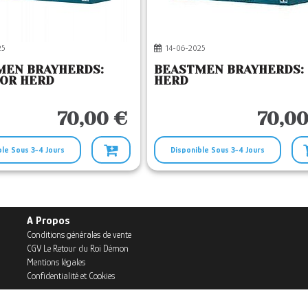
25
14-06-2025
MEN BRAYHERDS:
BEASTMEN BRAYHERDS:
GOR HERD
HERD
70,00 €
70,00
ble Sous 3-4 Jours
Disponible Sous 3-4 Jours
A Propos
Conditions générales de vente
CGV Le Retour du Roi Démon
Mentions légales
Confidentialité et Cookies