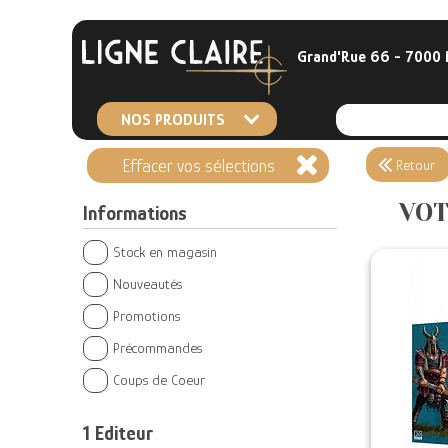
Grand'Rue 66 - 7000
NOS PRODUITS
Effacer vos sélections
Retour
VOT
Informations
Stock en magasin
Nouveautés
Promotions
Précommandes
Coups de Coeur
1
Editeur