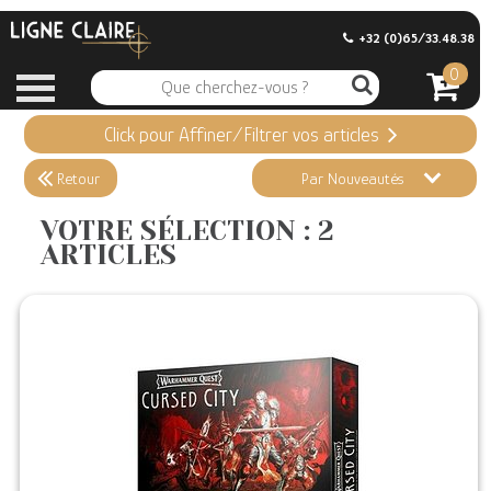
+32 (0)65/33.48.38
0
Click pour Affiner/Filtrer vos articles
Appliquer ma Sélection
2 ARTICLES
Retour
Par Nouveautés
Effacer vos sélections
VOTRE SÉLECTION : 2
ARTICLES
Informations
Stock en magasin
Nouveautés
Promotions
Précommandes
Coups de Coeur