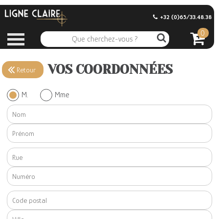
+32 (0)65/33.48.38
0
VOS COORDONNÉES
Retour
M.
Mme